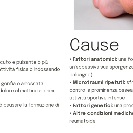
Cause
• Fattori anatomici:
una fo
acuto e pulsante o più
un’eccessiva sua sporgenza 
ttività fisica o indossando
calcagno)
• Microtraumi ripetuti:
sfr
 gonfia e arrossata
contro la prominenza ossea
dolore al mattino ai primi
attività sportive intense
uò causare la formazione di
• Fattori genetici:
una pred
• Altre condizioni medich
reumatoide