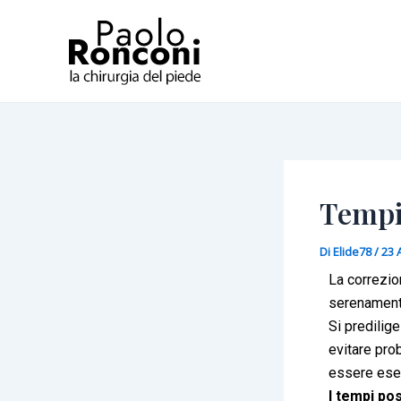
Vai
Navigazione
al
articoli
contenuto
Tempi
Di
Elide78
/
23 
La correzio
serenamente
Si predilig
evitare pro
essere eseg
I tempi po