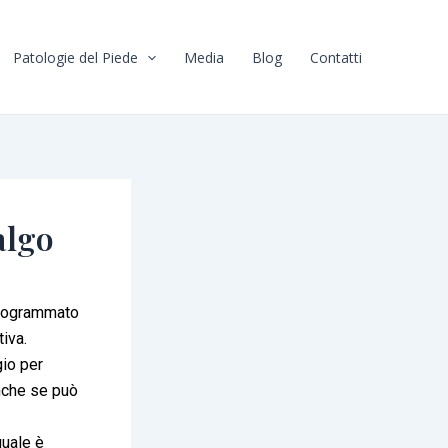
Patologie del Piede
Media
Blog
Contatti
algo
 programmato
iva.
gio per
anche se può
quale è