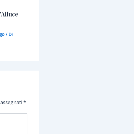
l’Alluce
lgo
/ Di
trassegnati
*