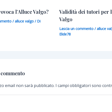
rovoca l’Alluce Valgo?
Validità dei tutori per 
Valgo
ommento
/
alluce valgo
/ Di
Lascia un commento
/
alluce va
Elide78
n commento
izzo email non sarà pubblicato.
I campi obbligatori sono con