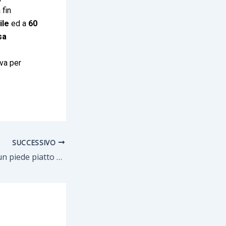
 fin
ile
ed a
60
sa
iva per
SUCCESSIVO
Quando operare un piede piatto di un bambino?