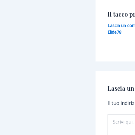
Il tacco p
Lascia un c
Elide78
Lascia u
Il tuo indir
Scrivi
qui..