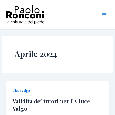
Vai
Paginazione
Mai
al
articoli
Men
contenuto
Aprile 2024
alluce valgo
Validità dei tutori per l’Alluce
Valgo