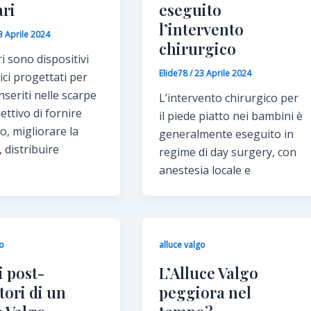
ari
eseguito
l’intervento
3 Aprile 2024
chirurgico
ri sono dispositivi
Elide78
/
23 Aprile 2024
ci progettati per
nseriti nelle scarpe
L’intervento chirurgico per
iettivo di fornire
il piede piatto nei bambini è
, migliorare la
generalmente eseguito in
 distribuire
regime di day surgery, con
anestesia locale e
go
alluce valgo
 post-
L’Alluce Valgo
tori di un
peggiora nel