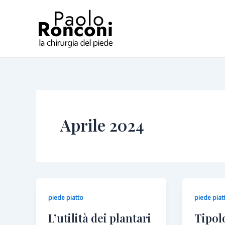
Vai
Paginazione
al
articoli
contenuto
Aprile 2024
piede piatto
piede piat
L’utilità dei plantari
Tipol