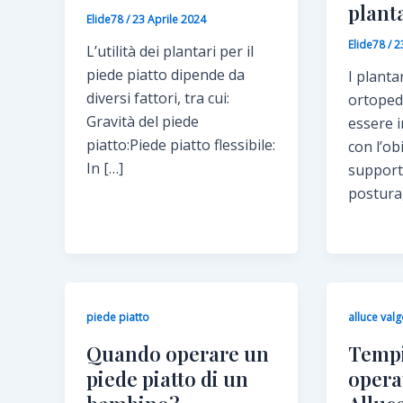
plant
Elide78
/
23 Aprile 2024
Elide78
/
2
L’utilità dei plantari per il
piede piatto dipende da
I planta
diversi fattori, tra cui:
ortopedi
Gravità del piede
essere i
piatto:Piede piatto flessibile:
con l’ob
In […]
supporto
postura,
piede piatto
alluce val
Quando operare un
Tempi
piede piatto di un
opera