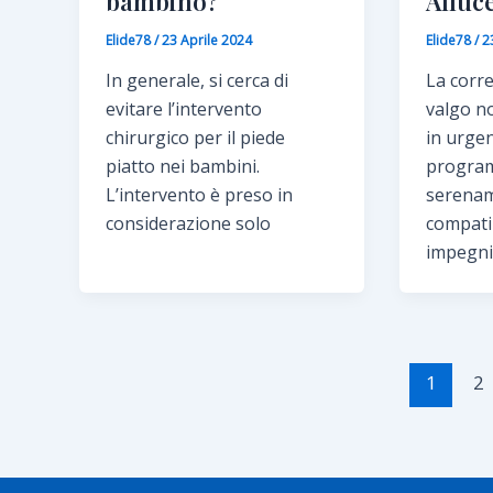
bambino?
Alluc
Elide78
/
23 Aprile 2024
Elide78
/
2
In generale, si cerca di
La corre
evitare l’intervento
valgo n
chirurgico per il piede
in urge
piatto nei bambini.
progra
L’intervento è preso in
serenam
considerazione solo
compati
impegni 
1
2