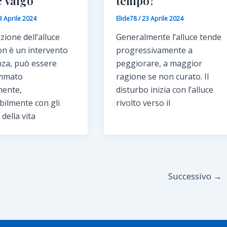
e Valgo
tempo?
3 Aprile 2024
Elide78
/
23 Aprile 2024
zione dell’alluce
Generalmente l’alluce tende
on è un intervento
progressivamente a
nza, può essere
peggiorare, a maggior
mmato
ragione se non curato. Il
ente,
disturbo inizia con l’alluce
bilmente con gli
rivolto verso il
della vita
Successivo
→